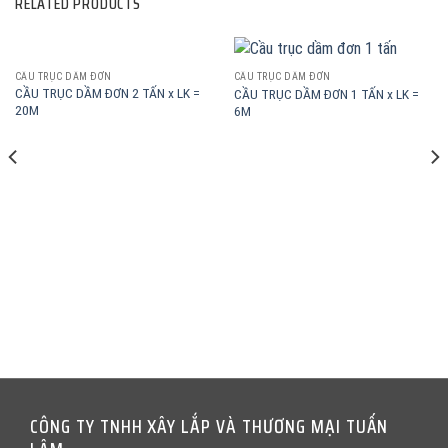
RELATED PRODUCTS
CẦU TRỤC DẦM ĐƠN
CẦU TRỤC DẦM ĐƠN
CẦU TRỤC DẦM ĐƠN 2 TẤN x LK =
CẦU TRỤC DẦM ĐƠN 1 TẤN x LK =
20M
6M
CÔNG TY TNHH XÂY LẮP VÀ THƯƠNG MẠI TUẤN