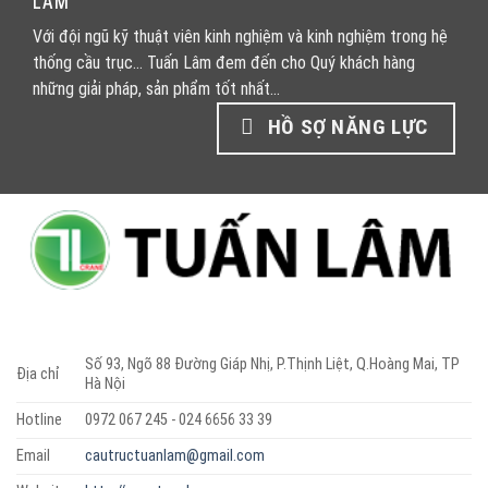
LÂM
Với đội ngũ kỹ thuật viên kinh nghiệm và kinh nghiệm trong hệ
thống cầu trục... Tuấn Lâm đem đến cho Quý khách hàng
những giải pháp, sản phẩm tốt nhất...
HỒ SỢ NĂNG LỰC
Số 93, Ngõ 88 Đường Giáp Nhị, P.Thịnh Liệt, Q.Hoàng Mai, TP
Địa chỉ
Hà Nội
Hotline
0972 067 245 - 024 6656 33 39
Email
cautructuanlam@gmail.com