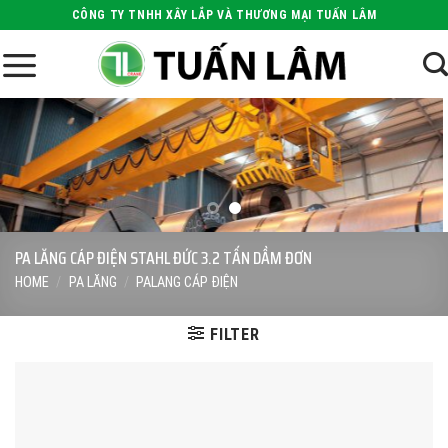
Skip
CÔNG TY TNHH XÂY LẮP VÀ THƯƠNG MẠI TUẤN LÂM
to
content
PA LĂNG CÁP ĐIỆN STAHL ĐỨC 3.2 TẤN DẦM ĐƠN
HOME
/
PA LĂNG
/
PALANG CÁP ĐIỆN
FILTER