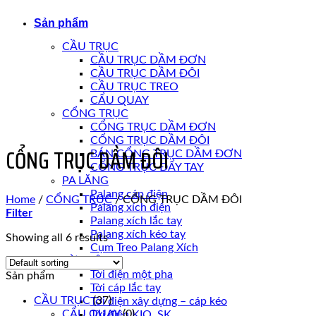
Sản phẩm
CẦU TRỤC
CẦU TRỤC DẦM ĐƠN
CẦU TRỤC DẦM ĐÔI
CẦU TRỤC TREO
CẨU QUAY
CỔNG TRỤC
CỔNG TRỤC DẦM ĐƠN
CỔNG TRỤC DẦM ĐÔI
CỔNG TRỤC DẦM ĐÔI
BÁN CỔNG TRỤC DẦM ĐƠN
CỔNG TRỤC ĐẨY TAY
PA LĂNG
Palang cáp điện
Home
/
CỔNG TRỤC
/
CỔNG TRỤC DẦM ĐÔI
Palang xích điện
Filter
Palang xích lắc tay
Palang xích kéo tay
Showing all 6 results
Cụm Treo Palang Xích
TỜI ĐIỆN
Tời điện một pha
Sản phẩm
Tời cáp lắc tay
CẦU TRỤC
(37)
Tời điện xây dựng – cáp kéo
CẨU QUAY
(0)
Tời điện KIO, SK