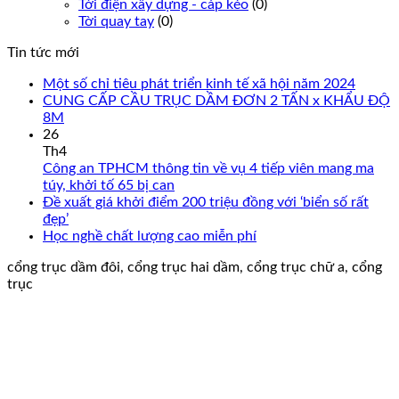
Tời điện xây dựng - cáp kéo
(0)
Tời quay tay
(0)
Tin tức mới
Một số chỉ tiêu phát triển kinh tế xã hội năm 2024
CUNG CẤP CẦU TRỤC DẦM ĐƠN 2 TẤN x KHẨU ĐỘ
8M
26
Th4
Công an TPHCM thông tin về vụ 4 tiếp viên mang ma
túy, khởi tố 65 bị can
Đề xuất giá khởi điểm 200 triệu đồng với ‘biển số rất
đẹp’
Học nghề chất lượng cao miễn phí
cổng trục dầm đôi, cổng trục hai dầm, cổng trục chữ a, cổng
trục