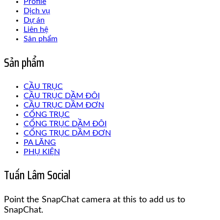
Profile
Dịch vụ
Dự án
Liên hệ
Sản phẩm
Sản phẩm
CẦU TRỤC
CẦU TRỤC DẦM ĐÔI
CẦU TRỤC DẦM ĐƠN
CỔNG TRỤC
CỔNG TRỤC DẦM ĐÔI
CỔNG TRỤC DẦM ĐƠN
PA LĂNG
PHỤ KIỆN
Tuấn Lâm Social
Point the SnapChat camera at this to add us to
SnapChat.