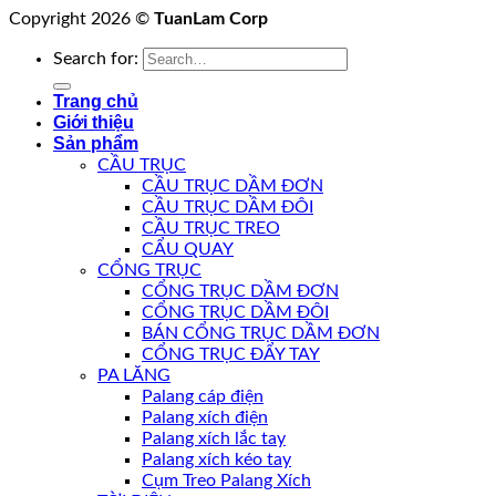
Copyright 2026 ©
TuanLam Corp
Search for:
Trang chủ
Giới thiệu
Sản phẩm
CẦU TRỤC
CẦU TRỤC DẦM ĐƠN
CẦU TRỤC DẦM ĐÔI
CẦU TRỤC TREO
CẨU QUAY
CỔNG TRỤC
CỔNG TRỤC DẦM ĐƠN
CỔNG TRỤC DẦM ĐÔI
BÁN CỔNG TRỤC DẦM ĐƠN
CỔNG TRỤC ĐẨY TAY
PA LĂNG
Palang cáp điện
Palang xích điện
Palang xích lắc tay
Palang xích kéo tay
Cụm Treo Palang Xích