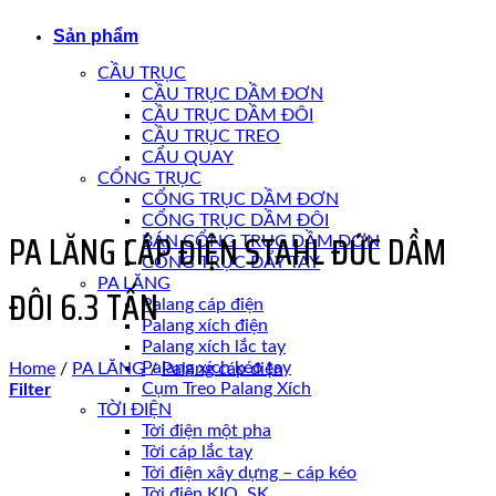
Sản phẩm
CẦU TRỤC
CẦU TRỤC DẦM ĐƠN
CẦU TRỤC DẦM ĐÔI
CẦU TRỤC TREO
CẨU QUAY
CỔNG TRỤC
CỔNG TRỤC DẦM ĐƠN
CỔNG TRỤC DẦM ĐÔI
PA LĂNG CÁP ĐIỆN STAHL ĐỨC DẦM
BÁN CỔNG TRỤC DẦM ĐƠN
CỔNG TRỤC ĐẨY TAY
PA LĂNG
ĐÔI 6.3 TẤN
Palang cáp điện
Palang xích điện
Palang xích lắc tay
Palang xích kéo tay
Home
/
PA LĂNG
/
Palang cáp điện
Cụm Treo Palang Xích
Filter
TỜI ĐIỆN
Tời điện một pha
Tời cáp lắc tay
Tời điện xây dựng – cáp kéo
Tời điện KIO, SK