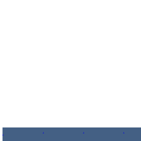
.
.
.
.