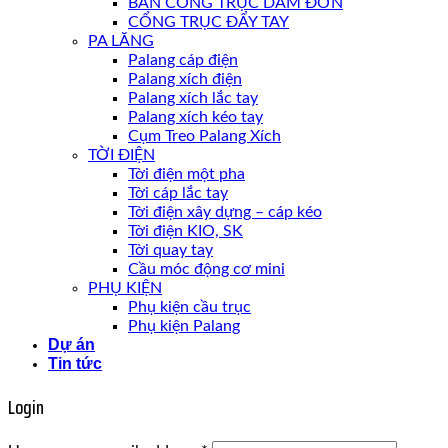
BÁN CỔNG TRỤC DẦM ĐƠN
CỔNG TRỤC ĐẨY TAY
PA LĂNG
Palang cáp điện
Palang xích điện
Palang xích lắc tay
Palang xích kéo tay
Cụm Treo Palang Xích
TỜI ĐIỆN
Tời điện một pha
Tời cáp lắc tay
Tời điện xây dựng – cáp kéo
Tời điện KIO, SK
Tời quay tay
Cầu móc động cơ mini
PHỤ KIỆN
Phụ kiện cầu trục
Phụ kiện Palang
Dự án
Tin tức
Login