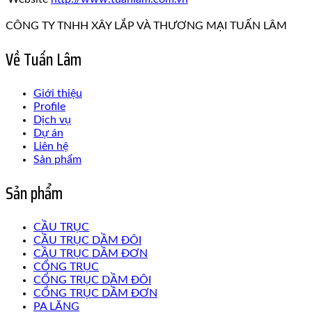
CÔNG TY TNHH XÂY LẮP VÀ THƯƠNG MẠI TUẤN LÂM
Về Tuấn Lâm
Giới thiệu
Profile
Dịch vụ
Dự án
Liên hệ
Sản phẩm
Sản phẩm
CẦU TRỤC
CẦU TRỤC DẦM ĐÔI
CẦU TRỤC DẦM ĐƠN
CỔNG TRỤC
CỔNG TRỤC DẦM ĐÔI
CỔNG TRỤC DẦM ĐƠN
PA LĂNG