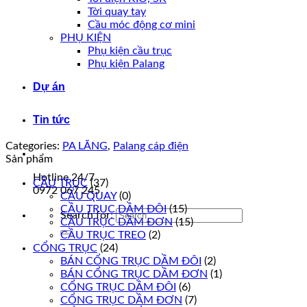
Tời quay tay
Cầu móc động cơ mini
PHỤ KIỆN
Phụ kiện cầu trục
Phụ kiện Palang
Dự án
Tin tức
Categories:
PA LĂNG
,
Palang cáp điện
Sản phẩm
Hotline 24/7
CẦU TRỤC
(37)
0972 067 245
CẨU QUAY
(0)
CẦU TRỤC DẦM ĐÔI
(15)
Search for:
CẦU TRỤC DẦM ĐƠN
(15)
CẦU TRỤC TREO
(2)
CỔNG TRỤC
(24)
BÁN CỔNG TRỤC DẦM ĐÔI
(2)
BÁN CỔNG TRỤC DẦM ĐƠN
(1)
CỔNG TRỤC DẦM ĐÔI
(6)
CỔNG TRỤC DẦM ĐƠN
(7)