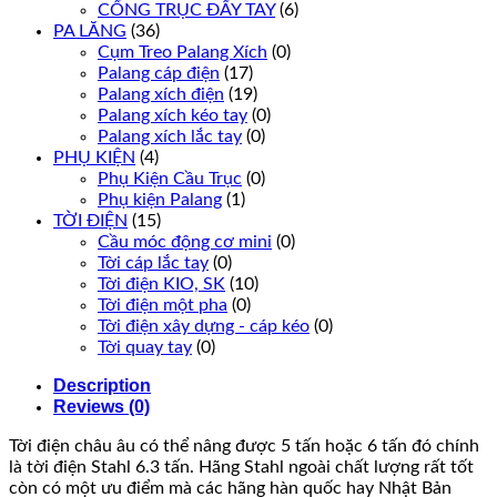
CỔNG TRỤC ĐẨY TAY
(6)
PA LĂNG
(36)
Cụm Treo Palang Xích
(0)
Palang cáp điện
(17)
Palang xích điện
(19)
Palang xích kéo tay
(0)
Palang xích lắc tay
(0)
PHỤ KIỆN
(4)
Phụ Kiện Cầu Trục
(0)
Phụ kiện Palang
(1)
TỜI ĐIỆN
(15)
Cầu móc động cơ mini
(0)
Tời cáp lắc tay
(0)
Tời điện KIO, SK
(10)
Tời điện một pha
(0)
Tời điện xây dựng - cáp kéo
(0)
Tời quay tay
(0)
Description
Reviews (0)
Tời điện châu âu có thể nâng được 5 tấn hoặc 6 tấn đó chính
là tời điện Stahl 6.3 tấn. Hãng Stahl ngoài chất lượng rất tốt
còn có một ưu điểm mà các hãng hàn quốc hay Nhật Bản