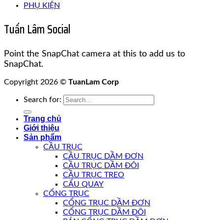
PHỤ KIỆN
Tuấn Lâm Social
Point the SnapChat camera at this to add us to
SnapChat.
Copyright 2026 ©
TuanLam Corp
Search for:
Trang chủ
Giới thiệu
Sản phẩm
CẦU TRỤC
CẦU TRỤC DẦM ĐƠN
CẦU TRỤC DẦM ĐÔI
CẦU TRỤC TREO
CẨU QUAY
CỔNG TRỤC
CỔNG TRỤC DẦM ĐƠN
CỔNG TRỤC DẦM ĐÔI