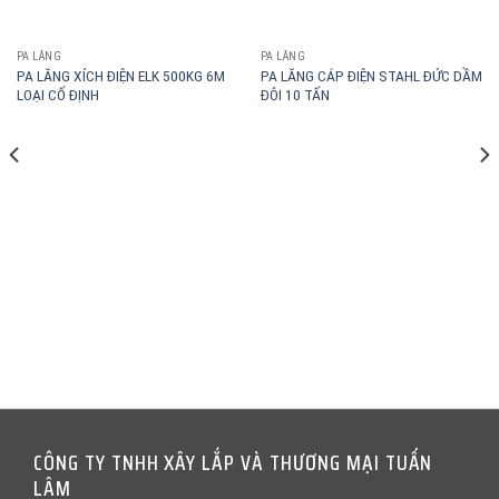
PA LĂNG
PA LĂNG
PA LĂNG XÍCH ĐIỆN ELK 500KG 6M
PA LĂNG CÁP ĐIỆN STAHL ĐỨC DẦM
LOẠI CỐ ĐỊNH
ĐÔI 10 TẤN
CÔNG TY TNHH XÂY LẮP VÀ THƯƠNG MẠI TUẤN
LÂM