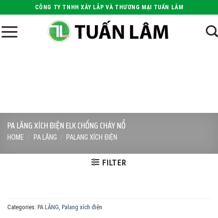
Skip
CÔNG TY TNHH XÂY LẮP VÀ THƯƠNG MẠI TUẤN LÂM
to
content
PA LĂNG XÍCH ĐIỆN ELK CHỐNG CHÁY NỔ
HOME
/
PA LĂNG
/
PALANG XÍCH ĐIỆN
FILTER
Categories:
PA LĂNG
,
Palang xích điện