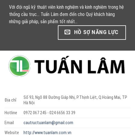
Với đội ngũ kỹ thuật viên kinh nghiệm và kinh nghiệm trong hệ
thống cầu trục... Tuấn Lâm đem đến cho Quý khách hàng
những giải pháp, sản phẩm tốt nhất...
HỒ SỢ NĂNG LỰC
Số 93, Ngõ 88 Đường Giáp Nhị, P.Thịnh Liệt, Q.Hoàng Mai, TP
Địa chỉ
Hà Nội
Hotline
0972 067 245 - 024 6656 33 39
Email
cautructuanlam@gmail.com
Website
http://www.tuanlam.com.vn