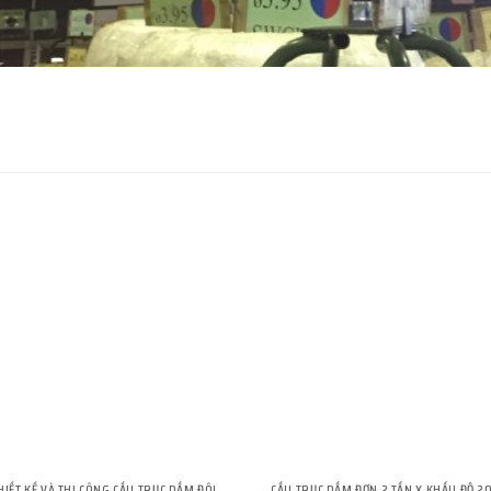
HIẾT KẾ VÀ THI CÔNG CẦU TRỤC DẦM ĐÔI
CẦU TRỤC DẦM ĐƠN 2 TẤN X KHẨU ĐỘ 2