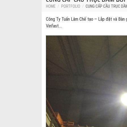
HOME
/
PORTFOLIO
/
CUNG CẤP CẦU TRỤC DẦM
Công Ty Tuấn Lâm Chế tạo – Lắp đặt và Bàn g
Vinfast….