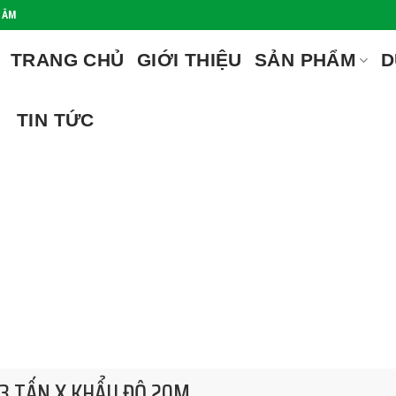
LÂM
TRANG CHỦ
GIỚI THIỆU
SẢN PHẨM
D
TIN TỨC
 3 TẤN X KHẨU ĐỘ 20M