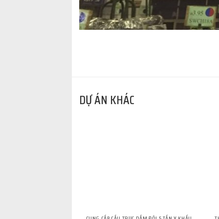
DỰ ÁN KHÁC
CUNG CẤP CẦU TRỤC DẦM ĐÔI 5 TẤN X KHẨU
T