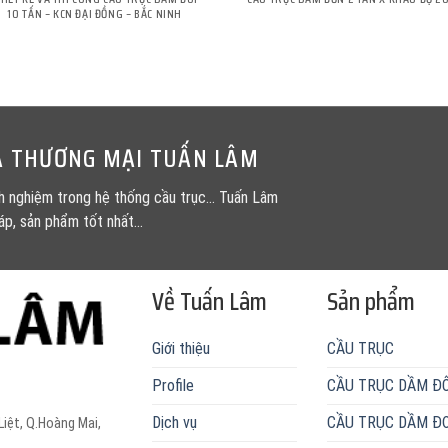
10 TẤN – KCN ĐẠI ĐỒNG – BẮC NINH
VÀ THƯƠNG MẠI TUẤN LÂM
nh nghiệm trong hệ thống cầu trục... Tuấn Lâm
p, sản phẩm tốt nhất...
Về Tuấn Lâm
Sản phẩm
Giới thiệu
CẦU TRỤC
Profile
CẦU TRỤC DẦM ĐÔ
Dịch vụ
CẦU TRỤC DẦM Đ
Liệt, Q.Hoàng Mai,