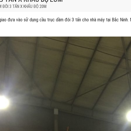
 ĐÔI 3 TẤN X KHẨU ĐỘ 20M
iao đưa vào sử dụng cầu trục dầm đôi 3 tấn cho nhà máy tại Bắc Ninh.