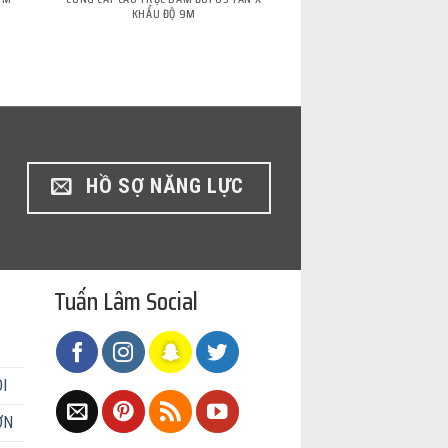
KHẨU ĐỘ 9M
KHẨU ĐỘ 2
HỒ SỢ NĂNG LỰC
Tuấn Lâm Social
I
ƠN