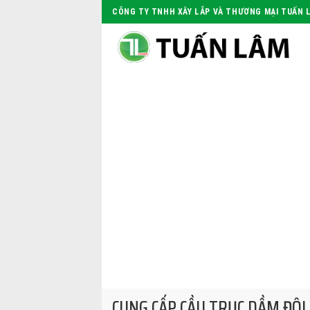
Skip
CÔNG TY TNHH XÂY LẮP VÀ THƯƠNG MẠI TUẤN 
to
content
CUNG CẤP CẦU TRỤC DẦM ĐÔI