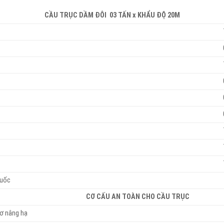
CẦU TRỤC DẦM ĐÔI 03 TẤN x KHẨU ĐỘ 20M
Quốc
CƠ CẤU AN TOÀN CHO CẦU TRỤC
cơ nâng hạ