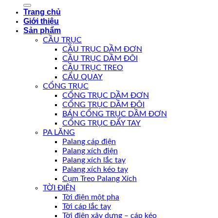
Trang chủ
Giới thiệu
Sản phẩm
CẦU TRỤC
CẦU TRỤC DẦM ĐƠN
CẦU TRỤC DẦM ĐÔI
CẦU TRỤC TREO
CẨU QUAY
CỔNG TRỤC
CỔNG TRỤC DẦM ĐƠN
CỔNG TRỤC DẦM ĐÔI
BÁN CỔNG TRỤC DẦM ĐƠN
CỔNG TRỤC ĐẨY TAY
PA LĂNG
Palang cáp điện
Palang xích điện
Palang xích lắc tay
Palang xích kéo tay
Cụm Treo Palang Xích
TỜI ĐIỆN
Tời điện một pha
Tời cáp lắc tay
Tời điện xây dựng – cáp kéo