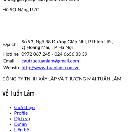
Hồ SỢ Năng LỰC
Số 93, Ngõ 88 Đường Giáp Nhị, P.Thịnh Liệt,
Địa chỉ
Q.Hoàng Mai, TP Hà Nội
Hotline
0972 067 245 - 024 6656 33 39
Email
cautructuanlam@gmail.com
Website
http://www.tuanlam.com.vn
CÔNG TY TNHH XÂY LẮP VÀ THƯƠNG MẠI TUẤN LÂM
Về Tuấn Lâm
Giới thiệu
Profile
Dịch vụ
Dự án
Liên hệ