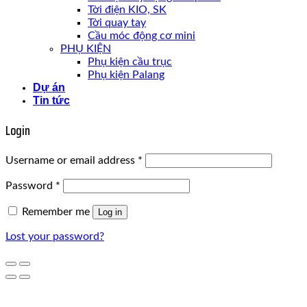
Tời điện KIO, SK
Tời quay tay
Cầu móc động cơ mini
PHỤ KIỆN
Phụ kiện cầu trục
Phụ kiện Palang
Dự án
Tin tức
Login
Username or email address
*
Password
*
Remember me
Log in
Lost your password?