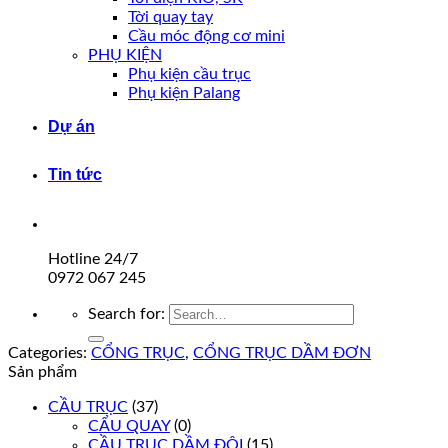
Tời quay tay
Cầu móc động cơ mini
PHỤ KIỆN
Phụ kiện cầu trục
Phụ kiện Palang
Dự án
Tin tức
Hotline 24/7
0972 067 245
Search for:
Categories:
CỔNG TRỤC
,
CỔNG TRỤC DẦM ĐƠN
Sản phẩm
CẦU TRỤC
(37)
CẨU QUAY
(0)
CẦU TRỤC DẦM ĐÔI
(15)