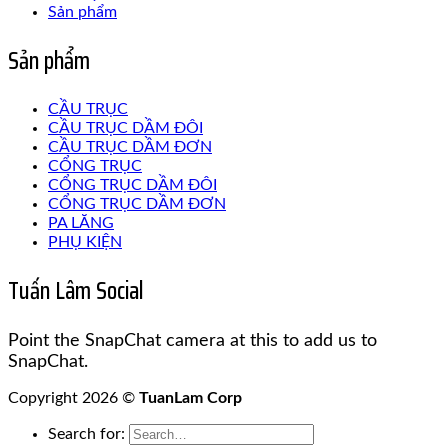
Sản phẩm
Sản phẩm
CẦU TRỤC
CẦU TRỤC DẦM ĐÔI
CẦU TRỤC DẦM ĐƠN
CỔNG TRỤC
CỔNG TRỤC DẦM ĐÔI
CỔNG TRỤC DẦM ĐƠN
PA LĂNG
PHỤ KIỆN
Tuấn Lâm Social
Point the SnapChat camera at this to add us to
SnapChat.
Copyright 2026 ©
TuanLam Corp
Search for: