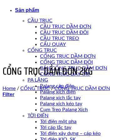
Sản phẩm
CẦU TRỤC
CẦU TRỤC DẦM ĐƠN
CẦU TRỤC DẦM ĐÔI
CẦU TRỤC TREO
CẨU QUAY
CỔNG TRỤC
CỔNG TRỤC DẦM ĐƠN
CỔNG TRỤC DẦM ĐÔI
CỔNG TRỤC DẦM ĐƠN 2KG
BÁN CỔNG TRỤC DẦM ĐƠN
CỔNG TRỤC ĐẨY TAY
PA LĂNG
Palang cáp điện
Home
/
CỔNG TRỤC
/
CỔNG TRỤC DẦM ĐƠN
Palang xích điện
Filter
Palang xích lắc tay
Palang xích kéo tay
Cụm Treo Palang Xích
TỜI ĐIỆN
Tời điện một pha
Tời cáp lắc tay
Tời điện xây dựng – cáp kéo
Tời điện KIO, SK