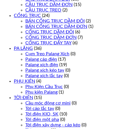
CẦU TRỤC DẦM ĐƠN
(15)
CẦU TRỤC TREO
(2)
CỔNG TRỤC
(24)
BÁN CỔNG TRỤC DẦM ĐÔI
(2)
BÁN CỔNG TRỤC DẦM ĐƠN
(1)
CỔNG TRỤC DẦM ĐÔI
(6)
CỔNG TRỤC DẦM ĐƠN
(7)
CỔNG TRỤC ĐẨY TAY
(6)
PA LĂNG
(36)
Cụm Treo Palang Xích
(0)
Palang cáp điện
(17)
Palang xích điện
(19)
Palang xích kéo tay
(0)
Palang xích lắc tay
(0)
PHỤ KIỆN
(4)
Phụ Kiện Cầu Trục
(0)
Phụ kiện Palang
(1)
TỜI ĐIỆN
(15)
Cầu móc động cơ mini
(0)
Tời cáp lắc tay
(0)
Tời điện KIO, SK
(10)
Tời điện một pha
(0)
Tời điện xây dựng - cáp kéo
(0)