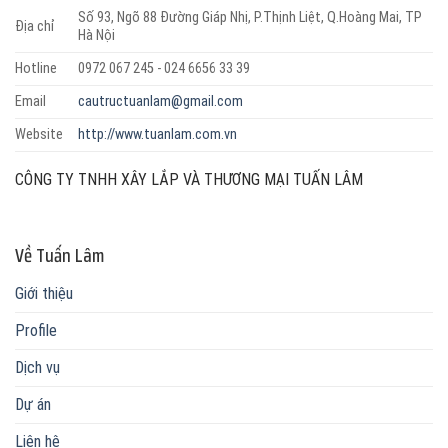
Số 93, Ngõ 88 Đường Giáp Nhị, P.Thịnh Liệt, Q.Hoàng Mai, TP
Địa chỉ
Hà Nội
Hotline
0972 067 245 - 024 6656 33 39
Email
cautructuanlam@gmail.com
Website
http://www.tuanlam.com.vn
CÔNG TY TNHH XÂY LẮP VÀ THƯƠNG MẠI TUẤN LÂM
Về Tuấn Lâm
Giới thiệu
Profile
Dịch vụ
Dự án
Liên hệ