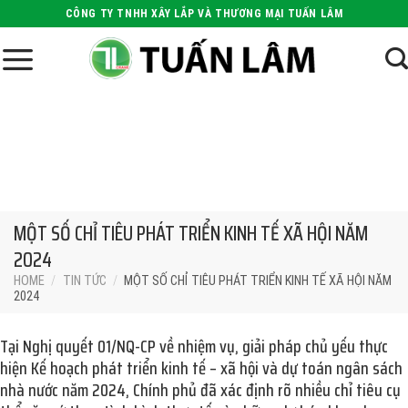
Skip
CÔNG TY TNHH XÂY LẮP VÀ THƯƠNG MẠI TUẤN LÂM
to
content
MỘT SỐ CHỈ TIÊU PHÁT TRIỂN KINH TẾ XÃ HỘI NĂM
2024
HOME
/
TIN TỨC
/
MỘT SỐ CHỈ TIÊU PHÁT TRIỂN KINH TẾ XÃ HỘI NĂM
2024
Tại Nghị quyết 01/NQ-CP về nhiệm vụ, giải pháp chủ yếu thực
hiện Kế hoạch phát triển kinh tế – xã hội và dự toán ngân sách
nhà nước năm 2024, Chính phủ đã xác định rõ nhiều chỉ tiêu cụ