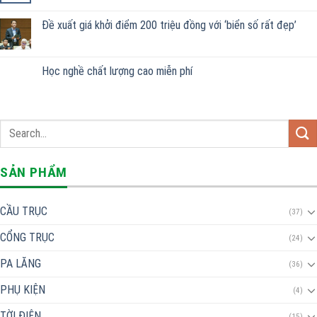
Đề xuất giá khởi điểm 200 triệu đồng với ‘biển số rất đẹp’
Học nghề chất lượng cao miễn phí
SẢN PHẨM
CẦU TRỤC
(37)
CỔNG TRỤC
(24)
PA LĂNG
(36)
PHỤ KIỆN
(4)
TỜI ĐIỆN
(15)