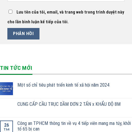
Lưu tên của tôi, email, và trang web trong trình duyệt này
cho lần bình luận kế tiếp của tôi.
TIN TỨC MỚI
Một số chỉ tiêu phát triển kinh tế xã hội năm 2024
CUNG CẤP CẦU TRỤC DẦM ĐƠN 2 TẤN x KHẨU ĐỘ 8M
Công an TPHCM thông tin về vụ 4 tiếp viên mang ma túy, khởi
26
tố 65 bị can
Th4