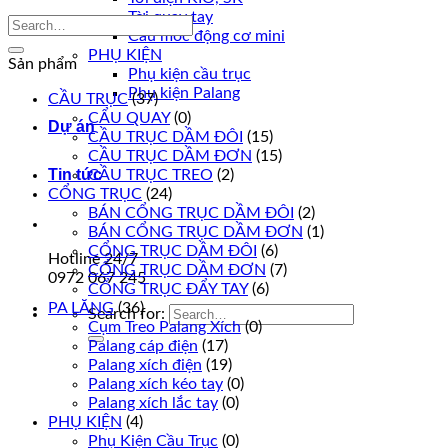
Tời quay tay
Cầu móc động cơ mini
PHỤ KIỆN
Sản phẩm
Phụ kiện cầu trục
Phụ kiện Palang
CẦU TRỤC
(37)
CẨU QUAY
(0)
Dự án
CẦU TRỤC DẦM ĐÔI
(15)
CẦU TRỤC DẦM ĐƠN
(15)
Tin tức
CẦU TRỤC TREO
(2)
CỔNG TRỤC
(24)
BÁN CỔNG TRỤC DẦM ĐÔI
(2)
BÁN CỔNG TRỤC DẦM ĐƠN
(1)
CỔNG TRỤC DẦM ĐÔI
(6)
Hotline 24/7
CỔNG TRỤC DẦM ĐƠN
(7)
0972 067 245
CỔNG TRỤC ĐẨY TAY
(6)
PA LĂNG
(36)
Search for:
Cụm Treo Palang Xích
(0)
Palang cáp điện
(17)
Palang xích điện
(19)
Palang xích kéo tay
(0)
Palang xích lắc tay
(0)
PHỤ KIỆN
(4)
Phụ Kiện Cầu Trục
(0)