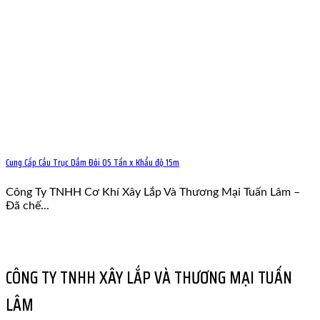
Cung Cấp Cầu Trục Dầm Đôi 05 Tấn x Khẩu độ 15m
Công Ty TNHH Cơ Khí Xây Lắp Và Thương Mại Tuấn Lâm –
Đã chế...
CÔNG TY TNHH XÂY LẮP VÀ THƯƠNG MẠI TUẤN
LÂM