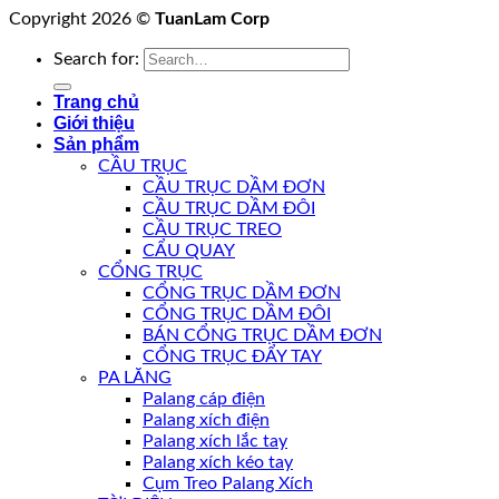
Copyright 2026 ©
TuanLam Corp
Search for:
Trang chủ
Giới thiệu
Sản phẩm
CẦU TRỤC
CẦU TRỤC DẦM ĐƠN
CẦU TRỤC DẦM ĐÔI
CẦU TRỤC TREO
CẨU QUAY
CỔNG TRỤC
CỔNG TRỤC DẦM ĐƠN
CỔNG TRỤC DẦM ĐÔI
BÁN CỔNG TRỤC DẦM ĐƠN
CỔNG TRỤC ĐẨY TAY
PA LĂNG
Palang cáp điện
Palang xích điện
Palang xích lắc tay
Palang xích kéo tay
Cụm Treo Palang Xích