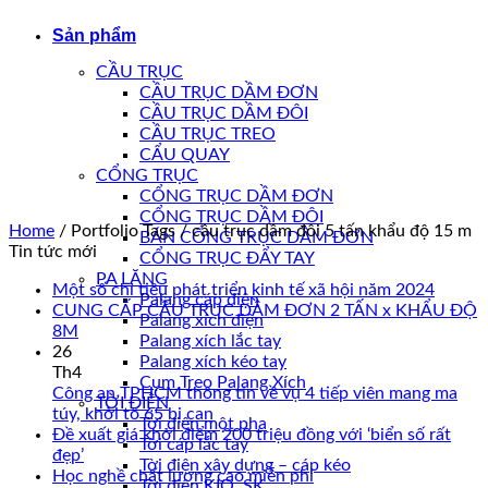
Sản phẩm
CẦU TRỤC
CẦU TRỤC DẦM ĐƠN
CẦU TRỤC DẦM ĐÔI
CẦU TRỤC TREO
CẨU QUAY
CỔNG TRỤC
CỔNG TRỤC DẦM ĐƠN
CỔNG TRỤC DẦM ĐÔI
Home
/
Portfolio Tags
/
cầu trục dầm đôi 5 tấn khẩu độ 15 m
BÁN CỔNG TRỤC DẦM ĐƠN
Tin tức mới
CỔNG TRỤC ĐẨY TAY
PA LĂNG
Một số chỉ tiêu phát triển kinh tế xã hội năm 2024
Palang cáp điện
CUNG CẤP CẦU TRỤC DẦM ĐƠN 2 TẤN x KHẨU ĐỘ
Palang xích điện
8M
Palang xích lắc tay
26
Palang xích kéo tay
Th4
Cụm Treo Palang Xích
Công an TPHCM thông tin về vụ 4 tiếp viên mang ma
TỜI ĐIỆN
túy, khởi tố 65 bị can
Tời điện một pha
Đề xuất giá khởi điểm 200 triệu đồng với ‘biển số rất
Tời cáp lắc tay
đẹp’
Tời điện xây dựng – cáp kéo
Học nghề chất lượng cao miễn phí
Tời điện KIO, SK