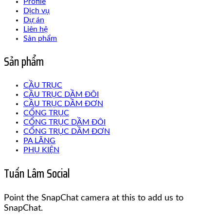
Profile
Dịch vụ
Dự án
Liên hệ
Sản phẩm
Sản phẩm
CẦU TRỤC
CẦU TRỤC DẦM ĐÔI
CẦU TRỤC DẦM ĐƠN
CỔNG TRỤC
CỔNG TRỤC DẦM ĐÔI
CỔNG TRỤC DẦM ĐƠN
PA LĂNG
PHỤ KIỆN
Tuấn Lâm Social
Point the SnapChat camera at this to add us to
SnapChat.