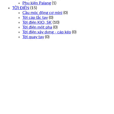
Phụ kiện Palang
(1)
TỜI ĐIỆN
(15)
Cầu móc động cơ mini
(0)
Tời cáp lắc tay
(0)
Tời điện KIO, SK
(10)
Tời điện một pha
(0)
Tời điện xây dựng - cáp kéo
(0)
Tời quay tay
(0)