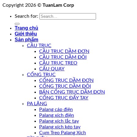
Copyright 2026 ©
TuanLam Corp
Search for:
Trang chủ
Giới thiệu
Sản phẩm
CẦU TRỤC
CẦU TRỤC DẦM ĐƠN
CẦU TRỤC DẦM ĐÔI
CẦU TRỤC TREO
CẨU QUAY
CỔNG TRỤC
CỔNG TRỤC DẦM ĐƠN
CỔNG TRỤC DẦM ĐÔI
BÁN CỔNG TRỤC DẦM ĐƠN
CỔNG TRỤC ĐẨY TAY
PA LĂNG
Palang cáp điện
Palang xích điện
Palang xích lắc tay
Palang xích kéo tay
Cụm Treo Palang Xích