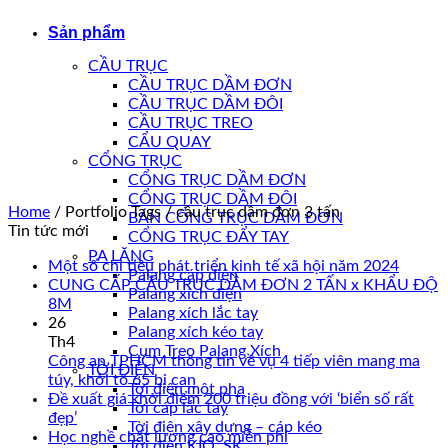
Sản phẩm
CẦU TRỤC
CẦU TRỤC DẦM ĐƠN
CẦU TRỤC DẦM ĐÔI
CẦU TRỤC TREO
CẨU QUAY
CỔNG TRỤC
CỔNG TRỤC DẦM ĐƠN
CỔNG TRỤC DẦM ĐÔI
Home
/
Portfolio Tags
/
cầu trục dầm đơn 3 tấn
BÁN CỔNG TRỤC DẦM ĐƠN
Tin tức mới
CỔNG TRỤC ĐẨY TAY
PA LĂNG
Một số chỉ tiêu phát triển kinh tế xã hội năm 2024
Palang cáp điện
CUNG CẤP CẦU TRỤC DẦM ĐƠN 2 TẤN x KHẨU ĐỘ
Palang xích điện
8M
Palang xích lắc tay
26
Palang xích kéo tay
Th4
Cụm Treo Palang Xích
Công an TPHCM thông tin về vụ 4 tiếp viên mang ma
TỜI ĐIỆN
túy, khởi tố 65 bị can
Tời điện một pha
Đề xuất giá khởi điểm 200 triệu đồng với ‘biển số rất
Tời cáp lắc tay
đẹp’
Tời điện xây dựng – cáp kéo
Học nghề chất lượng cao miễn phí
Tời điện KIO, SK