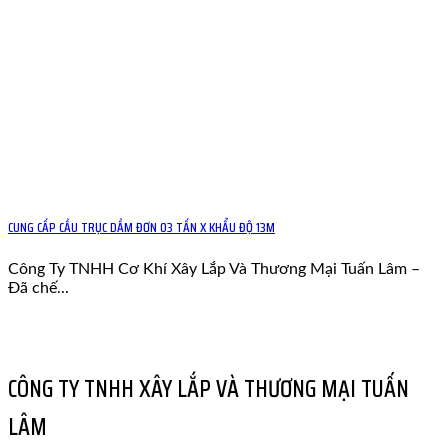
CUNG CẤP CẦU TRỤC DẦM ĐƠN 03 TẤN X KHẨU ĐỘ 13M
Công Ty TNHH Cơ Khí Xây Lắp Và Thương Mại Tuấn Lâm –
Đã chế...
CÔNG TY TNHH XÂY LẮP VÀ THƯƠNG MẠI TUẤN
LÂM