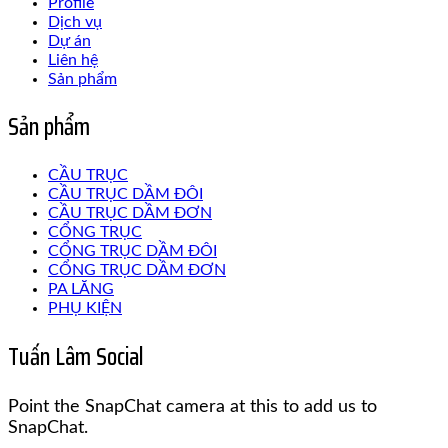
Profile
Dịch vụ
Dự án
Liên hệ
Sản phẩm
Sản phẩm
CẦU TRỤC
CẦU TRỤC DẦM ĐÔI
CẦU TRỤC DẦM ĐƠN
CỔNG TRỤC
CỔNG TRỤC DẦM ĐÔI
CỔNG TRỤC DẦM ĐƠN
PA LĂNG
PHỤ KIỆN
Tuấn Lâm Social
Point the SnapChat camera at this to add us to
SnapChat.