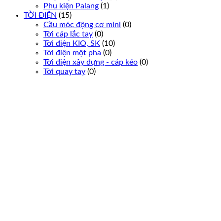
Phụ kiện Palang
(1)
TỜI ĐIỆN
(15)
Cầu móc động cơ mini
(0)
Tời cáp lắc tay
(0)
Tời điện KIO, SK
(10)
Tời điện một pha
(0)
Tời điện xây dựng - cáp kéo
(0)
Tời quay tay
(0)