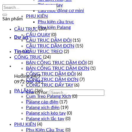
Tời quay tay
Cầu móc động cơ mini
PHỤ KIỆN
Sản phẩm
Phụ kiện cầu trục
Phụ kiện Palang
CẦU TRỤC
(37)
CẨU QUAY
(0)
Dự án
CẦU TRỤC DẦM ĐÔI
(15)
CẦU TRỤC DẦM ĐƠN
(15)
Tin tức
CẦU TRỤC TREO
(2)
CỔNG TRỤC
(24)
BÁN CỔNG TRỤC DẦM ĐÔI
(2)
BÁN CỔNG TRỤC DẦM ĐƠN
(1)
CỔNG TRỤC DẦM ĐÔI
(6)
Hotline 24/7
CỔNG TRỤC DẦM ĐƠN
(7)
0972 067 245
CỔNG TRỤC ĐẨY TAY
(6)
PA LĂNG
(36)
Search for:
Cụm Treo Palang Xích
(0)
Palang cáp điện
(17)
Palang xích điện
(19)
Palang xích kéo tay
(0)
Palang xích lắc tay
(0)
PHỤ KIỆN
(4)
Phụ Kiện Cầu Trục
(0)