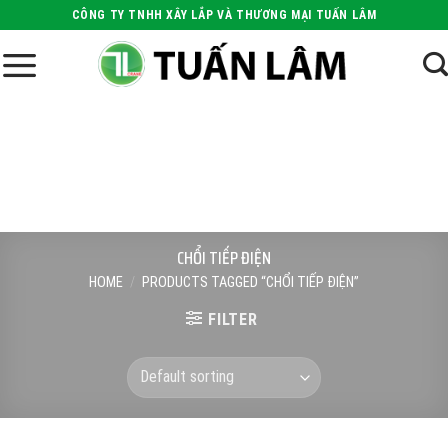
Skip
CÔNG TY TNHH XÂY LẮP VÀ THƯƠNG MẠI TUẤN LÂM
to
content
CHỔI TIẾP ĐIỆN
HOME
/
PRODUCTS TAGGED “CHỔI TIẾP ĐIỆN”
FILTER