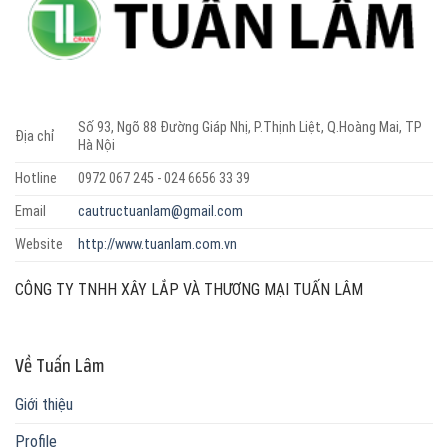
Số 93, Ngõ 88 Đường Giáp Nhị, P.Thịnh Liệt, Q.Hoàng Mai, TP
Địa chỉ
Hà Nội
Hotline
0972 067 245 - 024 6656 33 39
Email
cautructuanlam@gmail.com
Website
http://www.tuanlam.com.vn
CÔNG TY TNHH XÂY LẮP VÀ THƯƠNG MẠI TUẤN LÂM
Về Tuấn Lâm
Giới thiệu
Profile