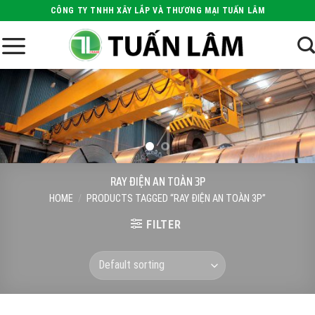
Skip
CÔNG TY TNHH XÂY LẮP VÀ THƯƠNG MẠI TUẤN LÂM
to
content
RAY ĐIỆN AN TOÀN 3P
HOME
/
PRODUCTS TAGGED “RAY ĐIỆN AN TOÀN 3P”
FILTER