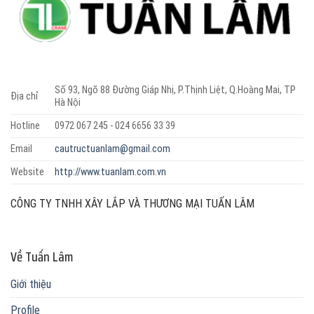
Số 93, Ngõ 88 Đường Giáp Nhị, P.Thịnh Liệt, Q.Hoàng Mai, TP
Địa chỉ
Hà Nội
Hotline
0972 067 245 - 024 6656 33 39
Email
cautructuanlam@gmail.com
Website
http://www.tuanlam.com.vn
CÔNG TY TNHH XÂY LẮP VÀ THƯƠNG MẠI TUẤN LÂM
Về Tuấn Lâm
Giới thiệu
Profile